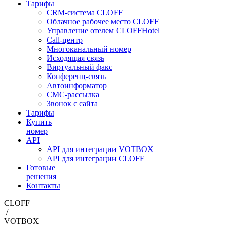
Тарифы
CRM-система CLOFF
Облачное рабочее место CLOFF
Управление отелем CLOFFHotel
Call-центр
Многоканальный номер
Исходящая связь
Виртуальный факс
Конференц-связь
Автоинформатор
СМС-рассылка
Звонок с сайта
Тарифы
Купить
номер
API
API для интеграции VOTBOX
API для интеграции CLOFF
Готовые
решения
Контакты
CLOFF
/
VOTBOX