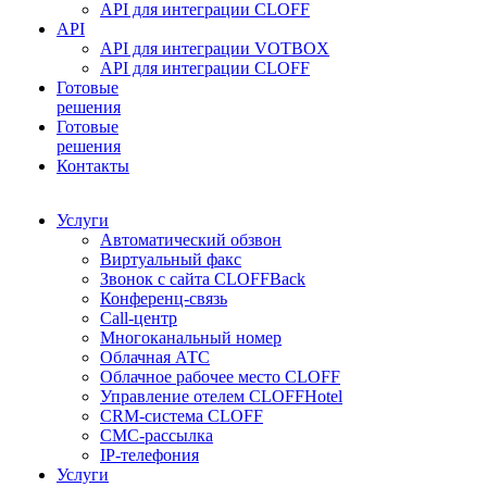
API для интеграции CLOFF
API
API для интеграции VOTBOX
API для интеграции CLOFF
Готовые
решения
Готовые
решения
Контакты
Услуги
Автоматический обзвон
Виртуальный факс
Звонок с сайта CLOFFBack
Конференц-связь
Call-центр
Многоканальный номер
Облачная АТС
Облачное рабочее место CLOFF
Управление отелем CLOFFHotel
CRM-система CLOFF
СМС-рассылка
IP-телефония
Услуги