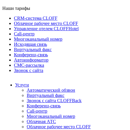
Наши тарифы
CRM-система CLOFF
Облачное рабочее место CLOFF
Управление отелем CLOFFHotel
Call-центр
Многоканальный номер
Исходящая связь
Виртуальный факс
Конференц-связь
Автоинформатор
СМС-рассылка
Звонок с сайта
Услуги
Автоматический обзвон
Виртуальный факс
Звонок с сайта CLOFFBack
Конференц-связь
Call-центр
Многоканальный номер
Облачная АТС
Облачное рабочее место CLOFF