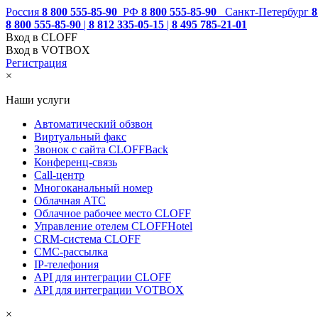
Россия
8 800 555-85-90
РФ
8 800 555-85-90
Санкт-Петербург
8
8 800 555-85-90
|
8 812 335-05-15
|
8 495 785-21-01
Вход в CLOFF
Вход в VOTBOX
Регистрация
×
Наши услуги
Автоматический обзвон
Виртуальный факс
Звонок с сайта CLOFFBack
Конференц-связь
Call-центр
Многоканальный номер
Облачная АТС
Облачное рабочее место CLOFF
Управление отелем CLOFFHotel
CRM-система CLOFF
СМС-рассылка
IP-телефония
API для интеграции CLOFF
API для интеграции VOTBOX
×