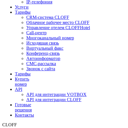
IP-телефония
Услуги
Тарифы
CRM-система CLOFF
Облачное рабочее место CLOFF
Управление отелем CLOFFHotel
Call-центр
Многоканальный номер
Исходящая связь
Виртуальный факс
Конференц-связь
Автоинформатор
СМС-рассылка
Звонок с сайта
Тарифы
Купить
номер
API
API для интеграции VOTBOX
API для интеграции CLOFF
Готовые
решения
Контакты
CLOFF