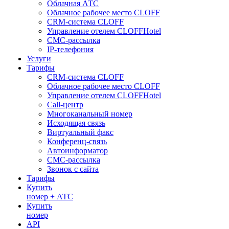
Облачная АТС
Облачное рабочее место CLOFF
CRM-система CLOFF
Управление отелем CLOFFHotel
СМС-рассылка
IP-телефония
Услуги
Тарифы
CRM-система CLOFF
Облачное рабочее место CLOFF
Управление отелем CLOFFHotel
Call-центр
Многоканальный номер
Исходящая связь
Виртуальный факс
Конференц-связь
Автоинформатор
СМС-рассылка
Звонок с сайта
Тарифы
Купить
номер + АТС
Купить
номер
API