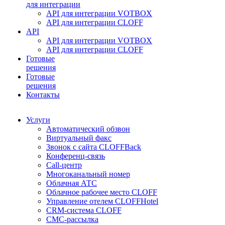
для интеграции
API для интеграции VOTBOX
API для интеграции CLOFF
API
API для интеграции VOTBOX
API для интеграции CLOFF
Готовые
решения
Готовые
решения
Контакты
Услуги
Автоматический обзвон
Виртуальный факс
Звонок с сайта CLOFFBack
Конференц-связь
Call-центр
Многоканальный номер
Облачная АТС
Облачное рабочее место CLOFF
Управление отелем CLOFFHotel
CRM-система CLOFF
СМС-рассылка