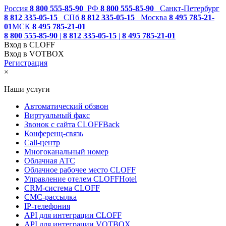
Россия
8 800 555-85-90
РФ
8 800 555-85-90
Санкт-Петербург
8 812 335-05-15
СПб
8 812 335-05-15
Москва
8 495 785-21-
01
МСК
8 495 785-21-01
8 800 555-85-90
|
8 812 335-05-15
|
8 495 785-21-01
Вход в CLOFF
Вход в VOTBOX
Регистрация
×
Наши услуги
Автоматический обзвон
Виртуальный факс
Звонок с сайта CLOFFBack
Конференц-связь
Call-центр
Многоканальный номер
Облачная АТС
Облачное рабочее место CLOFF
Управление отелем CLOFFHotel
CRM-система CLOFF
СМС-рассылка
IP-телефония
API для интеграции CLOFF
API для интеграции VOTBOX