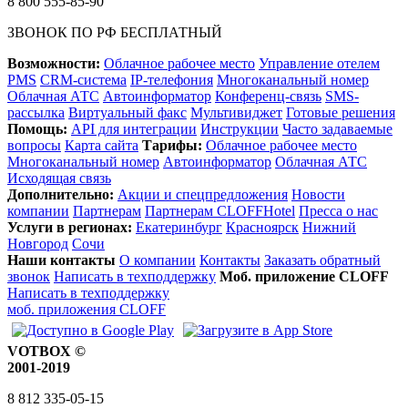
8 800 555-85-90
ЗВОНОК ПО РФ БЕСПЛАТНЫЙ
Возможности:
Облачное рабочее место
Управление отелем
PMS
CRM-система
IP-телефония
Многоканальный номер
Облачная АТС
Автоинформатор
Конференц-связь
SMS-
рассылка
Виртуальный факс
Мультивиджет
Готовые решения
Помощь:
API для интеграции
Инструкции
Часто задаваемые
вопросы
Карта сайта
Тарифы:
Облачное рабочее место
Многоканальный номер
Автоинформатор
Облачная АТС
Исходящая связь
Дополнительно:
Акции и спецпредложения
Новости
компании
Партнерам
Партнерам CLOFFHotel
Пресса о нас
Услуги в регионах:
Екатеринбург
Красноярск
Нижний
Новгород
Сочи
Наши контакты
О компании
Контакты
Заказать обратный
звонок
Написать в техподдержку
Моб. приложение CLOFF
Написать в техподдержку
моб. приложения CLOFF
VOTBOX ©
2001-2019
8 812 335-05-15