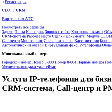
/
Регистрация
CLOFF
CRM
Виртуальная
АТС
Посмотреть все сервисы
Задачи
Почта
Календарь
Звонок с сайта
Контроль рекламы
Обл
CRM-система
Рабочее место
Сделки
Документы
Модуль CLOFF
Call-центр
Мониторинг
Сценарии звонка
Кастомизация
Корпор
Автоматический обзвон
Виртуальный факс
IP-телефония
Обла
Многоканальный номер:
Городской номер
Номер 8-800
Номер 8-804
Парные номера
Ном
Увеличить продажи уже сейчас
Услуги IP-телефонии для бизн
CRM-система, Call-центр и P