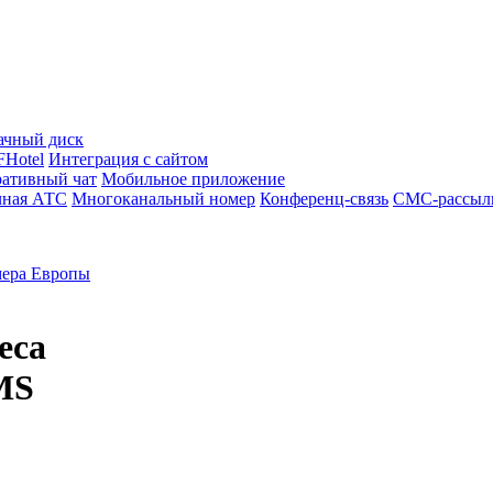
ачный диск
Hotel
Интеграция с сайтом
ативный чат
Мобильное приложение
чная АТС
Многоканальный номер
Конференц-связь
СМС-рассыл
ера Европы
еса
MS