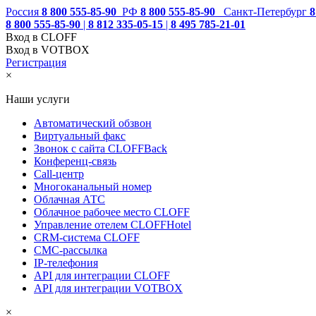
Россия
8 800 555-85-90
РФ
8 800 555-85-90
Санкт-Петербург
8
8 800 555-85-90
|
8 812 335-05-15
|
8 495 785-21-01
Вход в CLOFF
Вход в VOTBOX
Регистрация
×
Наши услуги
Автоматический обзвон
Виртуальный факс
Звонок с сайта CLOFFBack
Конференц-связь
Call-центр
Многоканальный номер
Облачная АТС
Облачное рабочее место CLOFF
Управление отелем CLOFFHotel
CRM-система CLOFF
СМС-рассылка
IP-телефония
API для интеграции CLOFF
API для интеграции VOTBOX
×