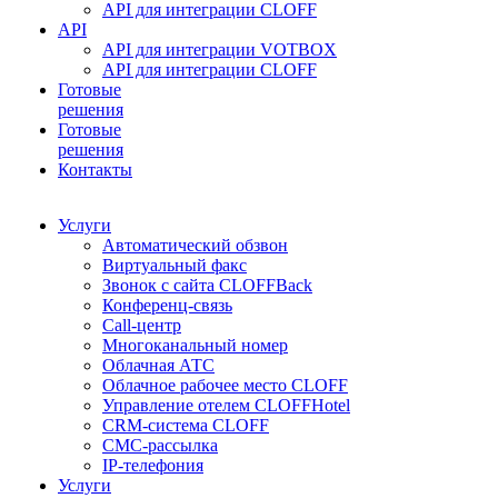
API для интеграции CLOFF
API
API для интеграции VOTBOX
API для интеграции CLOFF
Готовые
решения
Готовые
решения
Контакты
Услуги
Автоматический обзвон
Виртуальный факс
Звонок с сайта CLOFFBack
Конференц-связь
Call-центр
Многоканальный номер
Облачная АТС
Облачное рабочее место CLOFF
Управление отелем CLOFFHotel
CRM-система CLOFF
СМС-рассылка
IP-телефония
Услуги