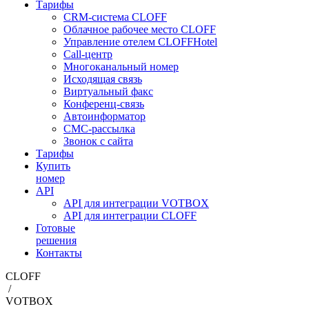
Тарифы
CRM-система CLOFF
Облачное рабочее место CLOFF
Управление отелем CLOFFHotel
Call-центр
Многоканальный номер
Исходящая связь
Виртуальный факс
Конференц-связь
Автоинформатор
СМС-рассылка
Звонок с сайта
Тарифы
Купить
номер
API
API для интеграции VOTBOX
API для интеграции CLOFF
Готовые
решения
Контакты
CLOFF
/
VOTBOX