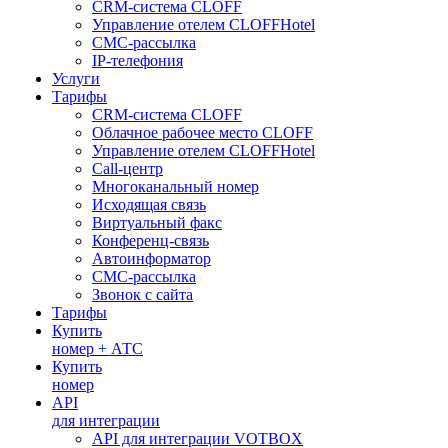
CRM-система CLOFF
Управление отелем CLOFFHotel
СМС-рассылка
IP-телефония
Услуги
Тарифы
CRM-система CLOFF
Облачное рабочее место CLOFF
Управление отелем CLOFFHotel
Call-центр
Многоканальный номер
Исходящая связь
Виртуальный факс
Конференц-связь
Автоинформатор
СМС-рассылка
Звонок с сайта
Тарифы
Купить
номер + АТС
Купить
номер
API
для интеграции
API для интеграции VOTBOX