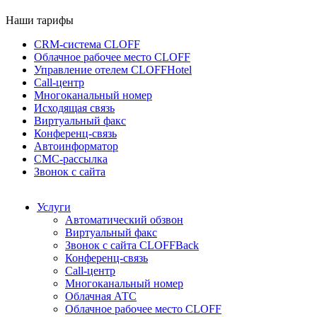
Наши тарифы
CRM-система CLOFF
Облачное рабочее место CLOFF
Управление отелем CLOFFHotel
Call-центр
Многоканальный номер
Исходящая связь
Виртуальный факс
Конференц-связь
Автоинформатор
СМС-рассылка
Звонок с сайта
Услуги
Автоматический обзвон
Виртуальный факс
Звонок с сайта CLOFFBack
Конференц-связь
Call-центр
Многоканальный номер
Облачная АТС
Облачное рабочее место CLOFF