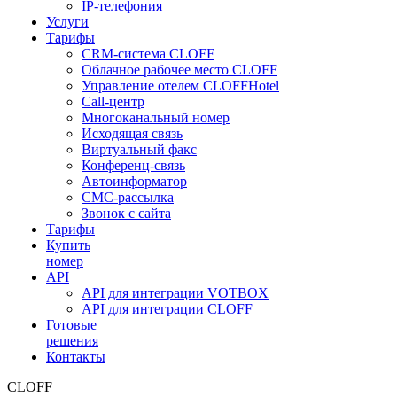
IP-телефония
Услуги
Тарифы
CRM-система CLOFF
Облачное рабочее место CLOFF
Управление отелем CLOFFHotel
Call-центр
Многоканальный номер
Исходящая связь
Виртуальный факс
Конференц-связь
Автоинформатор
СМС-рассылка
Звонок с сайта
Тарифы
Купить
номер
API
API для интеграции VOTBOX
API для интеграции CLOFF
Готовые
решения
Контакты
CLOFF