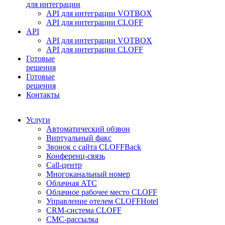
для интеграции
API для интеграции VOTBOX
API для интеграции CLOFF
API
API для интеграции VOTBOX
API для интеграции CLOFF
Готовые
решения
Готовые
решения
Контакты
Услуги
Автоматический обзвон
Виртуальный факс
Звонок с сайта CLOFFBack
Конференц-связь
Call-центр
Многоканальный номер
Облачная АТС
Облачное рабочее место CLOFF
Управление отелем CLOFFHotel
CRM-система CLOFF
СМС-рассылка