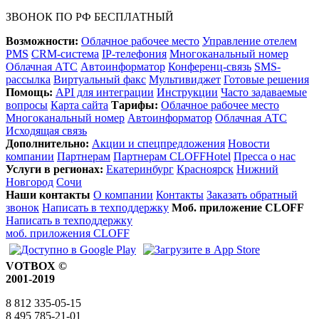
ЗВОНОК ПО РФ БЕСПЛАТНЫЙ
Возможности:
Облачное рабочее место
Управление отелем
PMS
CRM-система
IP-телефония
Многоканальный номер
Облачная АТС
Автоинформатор
Конференц-связь
SMS-
рассылка
Виртуальный факс
Мультивиджет
Готовые решения
Помощь:
API для интеграции
Инструкции
Часто задаваемые
вопросы
Карта сайта
Тарифы:
Облачное рабочее место
Многоканальный номер
Автоинформатор
Облачная АТС
Исходящая связь
Дополнительно:
Акции и спецпредложения
Новости
компании
Партнерам
Партнерам CLOFFHotel
Пресса о нас
Услуги в регионах:
Екатеринбург
Красноярск
Нижний
Новгород
Сочи
Наши контакты
О компании
Контакты
Заказать обратный
звонок
Написать в техподдержку
Моб. приложение CLOFF
Написать в техподдержку
моб. приложения CLOFF
VOTBOX ©
2001-2019
8 812 335-05-15
8 495 785-21-01