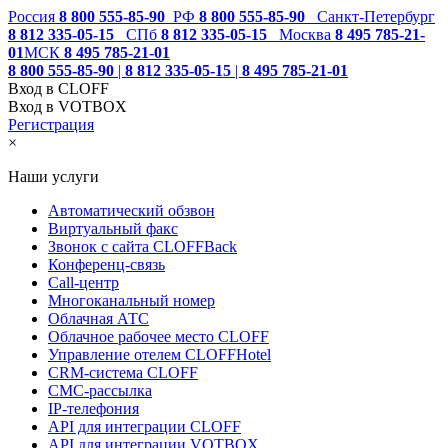
Россия
8 800 555-85-90
РФ
8 800 555-85-90
Санкт-Петербург
8 812 335-05-15
СПб
8 812 335-05-15
Москва
8 495 785-21-
01
МСК
8 495 785-21-01
8 800 555-85-90
|
8 812 335-05-15
|
8 495 785-21-01
Вход в CLOFF
Вход в VOTBOX
Регистрация
×
Наши услуги
Автоматический обзвон
Виртуальный факс
Звонок с сайта CLOFFBack
Конференц-связь
Call-центр
Многоканальный номер
Облачная АТС
Облачное рабочее место CLOFF
Управление отелем CLOFFHotel
CRM-система CLOFF
СМС-рассылка
IP-телефония
API для интеграции CLOFF
API для интеграции VOTBOX