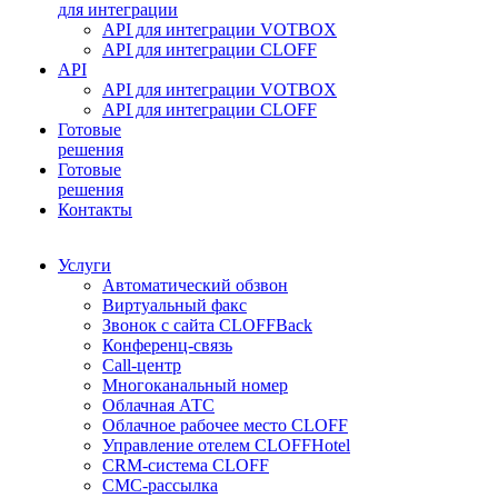
для интеграции
API для интеграции VOTBOX
API для интеграции CLOFF
API
API для интеграции VOTBOX
API для интеграции CLOFF
Готовые
решения
Готовые
решения
Контакты
Услуги
Автоматический обзвон
Виртуальный факс
Звонок с сайта CLOFFBack
Конференц-связь
Call-центр
Многоканальный номер
Облачная АТС
Облачное рабочее место CLOFF
Управление отелем CLOFFHotel
CRM-система CLOFF
СМС-рассылка