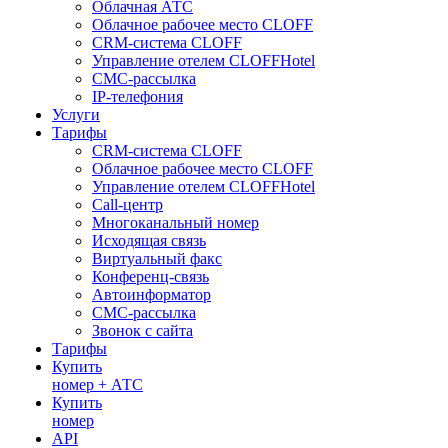
Облачная АТС
Облачное рабочее место CLOFF
CRM-система CLOFF
Управление отелем CLOFFHotel
СМС-рассылка
IP-телефония
Услуги
Тарифы
CRM-система CLOFF
Облачное рабочее место CLOFF
Управление отелем CLOFFHotel
Call-центр
Многоканальный номер
Исходящая связь
Виртуальный факс
Конференц-связь
Автоинформатор
СМС-рассылка
Звонок с сайта
Тарифы
Купить
номер + АТС
Купить
номер
API