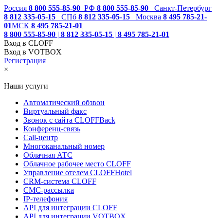
Россия
8 800 555-85-90
РФ
8 800 555-85-90
Санкт-Петербург
8 812 335-05-15
СПб
8 812 335-05-15
Москва
8 495 785-21-
01
МСК
8 495 785-21-01
8 800 555-85-90
|
8 812 335-05-15
|
8 495 785-21-01
Вход в CLOFF
Вход в VOTBOX
Регистрация
×
Наши услуги
Автоматический обзвон
Виртуальный факс
Звонок с сайта CLOFFBack
Конференц-связь
Call-центр
Многоканальный номер
Облачная АТС
Облачное рабочее место CLOFF
Управление отелем CLOFFHotel
CRM-система CLOFF
СМС-рассылка
IP-телефония
API для интеграции CLOFF
API для интеграции VOTBOX