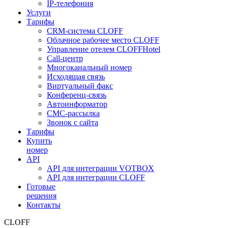
IP-телефония
Услуги
Тарифы
CRM-система CLOFF
Облачное рабочее место CLOFF
Управление отелем CLOFFHotel
Call-центр
Многоканальный номер
Исходящая связь
Виртуальный факс
Конференц-связь
Автоинформатор
СМС-рассылка
Звонок с сайта
Тарифы
Купить
номер
API
API для интеграции VOTBOX
API для интеграции CLOFF
Готовые
решения
Контакты
CLOFF