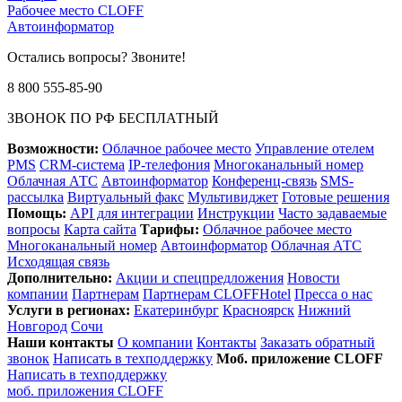
Рабочее место CLOFF
Автоинформатор
Остались вопросы? Звоните!
8 800 555-85-90
ЗВОНОК ПО РФ БЕСПЛАТНЫЙ
Возможности:
Облачное рабочее место
Управление отелем
PMS
CRM-система
IP-телефония
Многоканальный номер
Облачная АТС
Автоинформатор
Конференц-связь
SMS-
рассылка
Виртуальный факс
Мультивиджет
Готовые решения
Помощь:
API для интеграции
Инструкции
Часто задаваемые
вопросы
Карта сайта
Тарифы:
Облачное рабочее место
Многоканальный номер
Автоинформатор
Облачная АТС
Исходящая связь
Дополнительно:
Акции и спецпредложения
Новости
компании
Партнерам
Партнерам CLOFFHotel
Пресса о нас
Услуги в регионах:
Екатеринбург
Красноярск
Нижний
Новгород
Сочи
Наши контакты
О компании
Контакты
Заказать обратный
звонок
Написать в техподдержку
Моб. приложение CLOFF
Написать в техподдержку
моб. приложения CLOFF