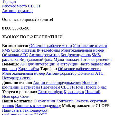
Тарифы
Рабочее место CLOFF
Автоинформатор
Остались вопросы? Звоните!
8 800 555-85-90
ЗВОНОК ПО РФ БЕСПЛАТНЫЙ
Возможности:
Облачное рабочее место
Управление отелем
PMS
CRM-система
IP-телефония
Многоканальный номер
Облачная АТС
Автоинформатор
Конференц-связь
SMS-
рассылка
Виртуальный факс
Мультивиджет
Готовые решения
Помощь:
API для интеграции
Инструкции
Часто задаваемые
вопросы
Карта сайта
Тарифы:
Облачное рабочее место
Многоканальный номер
Автоинформатор
Облачная АТС
Исходящая связь
Дополнительно:
Акции и спецпредложения
Новости
компании
Партнерам
Партнерам CLOFFHotel
Пресса о нас
Услуги в регионах:
Екатеринбург
Красноярск
Нижний
Новгород
Сочи
Наши контакты
О компании
Контакты
Заказать обратный
звонок
Написать в техподдержку
Моб. приложение CLOFF
Написать в техподдержку
моб. приложения CLOFF