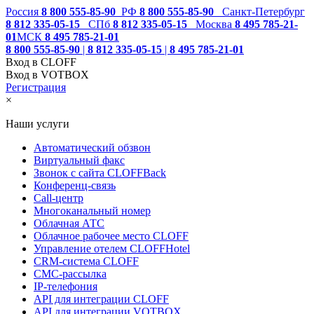
Россия
8 800 555-85-90
РФ
8 800 555-85-90
Санкт-Петербург
8 812 335-05-15
СПб
8 812 335-05-15
Москва
8 495 785-21-
01
МСК
8 495 785-21-01
8 800 555-85-90
|
8 812 335-05-15
|
8 495 785-21-01
Вход в CLOFF
Вход в VOTBOX
Регистрация
×
Наши услуги
Автоматический обзвон
Виртуальный факс
Звонок с сайта CLOFFBack
Конференц-связь
Call-центр
Многоканальный номер
Облачная АТС
Облачное рабочее место CLOFF
Управление отелем CLOFFHotel
CRM-система CLOFF
СМС-рассылка
IP-телефония
API для интеграции CLOFF
API для интеграции VOTBOX