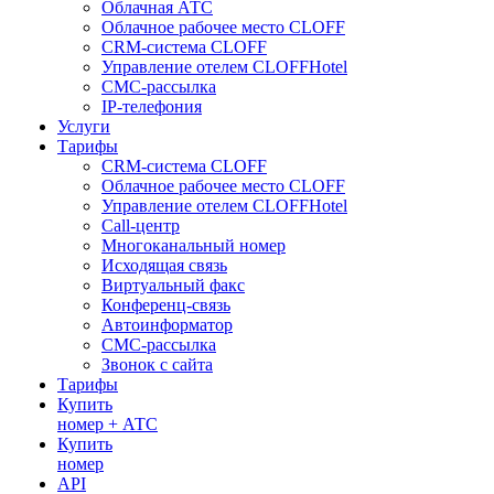
Облачная АТС
Облачное рабочее место CLOFF
CRM-система CLOFF
Управление отелем CLOFFHotel
СМС-рассылка
IP-телефония
Услуги
Тарифы
CRM-система CLOFF
Облачное рабочее место CLOFF
Управление отелем CLOFFHotel
Call-центр
Многоканальный номер
Исходящая связь
Виртуальный факс
Конференц-связь
Автоинформатор
СМС-рассылка
Звонок с сайта
Тарифы
Купить
номер + АТС
Купить
номер
API