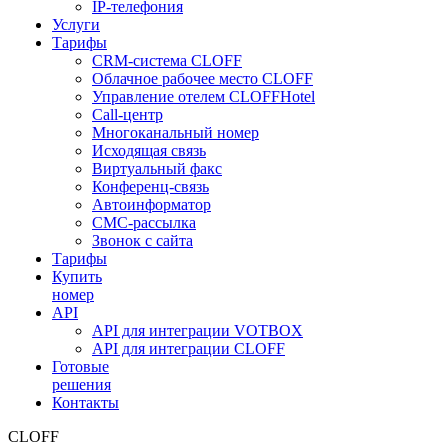
IP-телефония
Услуги
Тарифы
CRM-система CLOFF
Облачное рабочее место CLOFF
Управление отелем CLOFFHotel
Call-центр
Многоканальный номер
Исходящая связь
Виртуальный факс
Конференц-связь
Автоинформатор
СМС-рассылка
Звонок с сайта
Тарифы
Купить
номер
API
API для интеграции VOTBOX
API для интеграции CLOFF
Готовые
решения
Контакты
CLOFF