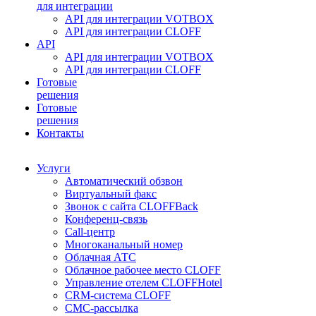
для интеграции
API для интеграции VOTBOX
API для интеграции CLOFF
API
API для интеграции VOTBOX
API для интеграции CLOFF
Готовые
решения
Готовые
решения
Контакты
Услуги
Автоматический обзвон
Виртуальный факс
Звонок с сайта CLOFFBack
Конференц-связь
Call-центр
Многоканальный номер
Облачная АТС
Облачное рабочее место CLOFF
Управление отелем CLOFFHotel
CRM-система CLOFF
СМС-рассылка