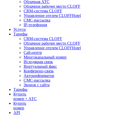
Облачная АТС
Облачное рабочее место CLOFF
CRM-система CLOFF
Управление отелем CLOFFHotel
СМС-рассылка
IP-телефония
Услуги
Тарифы
CRM-система CLOFF
Облачное рабочее место CLOFF
Управление отелем CLOFFHotel
Call-центр
Многоканальный номер
Исходящая связь
Виртуальный факс
Конференц-связь
Автоинформатор
СМС-рассылка
Звонок с сайта
Тарифы
Купить
номер + АТС
Купить
номер
API