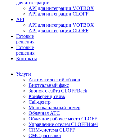
для интеграции
API для интеграции VOTBOX
API для интеграции CLOFF
API
API для интеграции VOTBOX
API для интеграции CLOFF
Готовые
решения
Готовые
решения
Контакты
Услуги
Автоматический обзвон
Виртуальный факс
Звонок с сайта CLOFFBack
Конференц-связь
Call-центр
Многоканальный номер
Облачная АТС
Облачное рабочее место CLOFF
Управление отелем CLOFFHotel
CRM-система CLOFF
СМС-рассылка