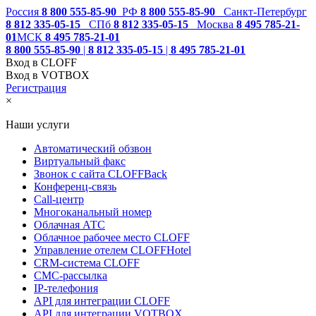
Россия
8 800 555-85-90
РФ
8 800 555-85-90
Санкт-Петербург
8 812 335-05-15
СПб
8 812 335-05-15
Москва
8 495 785-21-
01
МСК
8 495 785-21-01
8 800 555-85-90
|
8 812 335-05-15
|
8 495 785-21-01
Вход в CLOFF
Вход в VOTBOX
Регистрация
×
Наши услуги
Автоматический обзвон
Виртуальный факс
Звонок с сайта CLOFFBack
Конференц-связь
Call-центр
Многоканальный номер
Облачная АТС
Облачное рабочее место CLOFF
Управление отелем CLOFFHotel
CRM-система CLOFF
СМС-рассылка
IP-телефония
API для интеграции CLOFF
API для интеграции VOTBOX