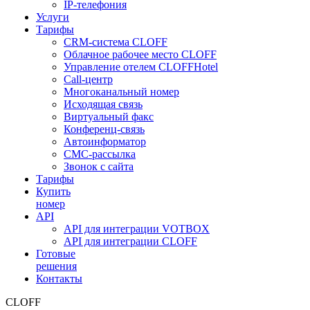
IP-телефония
Услуги
Тарифы
CRM-система CLOFF
Облачное рабочее место CLOFF
Управление отелем CLOFFHotel
Call-центр
Многоканальный номер
Исходящая связь
Виртуальный факс
Конференц-связь
Автоинформатор
СМС-рассылка
Звонок с сайта
Тарифы
Купить
номер
API
API для интеграции VOTBOX
API для интеграции CLOFF
Готовые
решения
Контакты
CLOFF