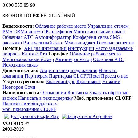
8 800 555-85-90
ЗВОНОК ПО РФ БЕСПЛАТНЫЙ
Возможности:
Облачное рабочее место
Управление отелем
PMS
CRM-система
IP-телефония
Многоканальный номер
Облачная АТС
Автоинформатор
Конференц-связь
SMS-
рассылка
Виртуальный факс
Мультивиджет
Готовые решения
Помощь:
API для интеграции
Инструкции
Часто задаваемые
вопросы
Карта сайта
Тарифы:
Облачное рабочее место
Многоканальный номер
Автоинформатор
Облачная АТС
Исходящая связь
Дополнительно:
Акции и спецпредложения
Новости
компании
Партнерам
Партнерам CLOFFHotel
Пресса о нас
Услуги в регионах:
Екатеринбург
Красноярск
Нижний
Новгород
Сочи
Наши контакты
О компании
Контакты
Заказать обратный
звонок
Написать в техподдержку
Моб. приложение CLOFF
Написать в техподдержку
моб. приложения CLOFF
VOTBOX ©
2001-2019